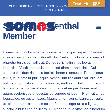
Traducir || 翻译
CLICK HERE
TO RECEIVE MORE INFORMATION ON OUR WEEKLY
SCN TRAINING
Stephen Rosenthal
EN
Member
Lorem ipsum dolor sit amet, consectetur adipiscing elit. Vivamus
vitae elit sed orci sollicitudin efficitur. Sed convallis ornare sem, id
pharetra turpis convallis ut. Donec sollicitudin vitae leo ac
imperdiet. Vestibulum quis lorem sed diam porta lacinia. Duis
sodales tincidunt risus, eu facilisis lorem rhoncus id. Proin metus
tellus, vulputate ut purus quis, vestibulum tincidunt erat. Aliquam
ante odio, gravida venenatis nunc in, mollis vestibulum dui. In vel
lacus sit amet nisl iaculis auctor cursus et neque. Donec erat
quam, scelerisque ut egestas et, congue et ipsum. Proin sit amet
feugiat leo, eu auctor lacus. Mauris ante mauris, lacinia eu ligula
ut, elementum fermentum tortor. Praesent eget urna a ligula
suscipit aliquet non ac libero. Duis eget augue vitae leo bibendum