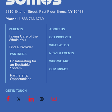
2910 Exterior Street, First Floor Bronx, NY 10463
Phone:
1.833.766.6769
PATIENTS
ABOUT US
Taking Care of the
GET INVOLVED
Whole You
WHAT WE DO
Find a Provider
NEWS & EVENTS
PARTNERS
Collaborating for
WHO WE ARE
an Equitable
System
OUR IMPACT
Partnership
Opportunities
GET IN TOUCH